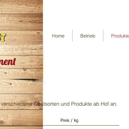
Home
Betrieb
Produkt
ment
n verschiedene Obstsorten und Produkte ab Hof an.
Preis / kg