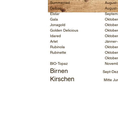
Summerred
August
Delbar
August
Elstar
Septem
Gala
Oktobe
Jonagold
Oktober
Golden Delicious
Oktober
Idared
Oktober
Arlet
Jänner-
Rubinola
Oktobe
Rubinette
Oktobe
Oktobe
BIO-Topaz
Novembe
Birnen
Sept-De
Kirschen
Mitte Juni-
Thomas & Anna Sturl
, 3361 Aschbach, A
Tel.: 0 74 76 / 77 258, Email: kontakt@stu
Verkaufszeiten: Mo-Fr 8-12 Uhr und 14-18